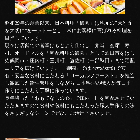
昭和39年の創業以来、日本料理「御園」は地元の”味と香
を大切に”をモットーとし、常にお客様に喜ばれる料理を
目指しています。
現在は店舗での営業はもとより仕出し、弁当、会席、寿
司、オードブルを「宅配料理の御園」として酒田市をはじ
め鶴岡市・庄内町・三川町、遊佐町（一部秋田）まで宅配
エリアを広げています。 「御園」では地元の新鮮で安
心・安全な食材にこだわる「ローカルファースト」を推進
し徹底した衛生管理をしながら 日本料理の職人が毎日手
作りにこだわり丁寧に作っています。
長年培った「おもてなしの心」で庄内一円を宅配させてい
ただきますので食材や包材にもこだわった職人手作りの味
をさまざまなシーンでぜひ、ご活用下さいませ。