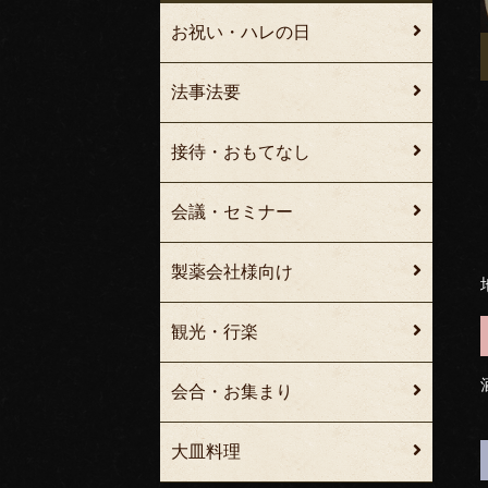
お祝い・ハレの日
法事法要
接待・おもてなし
会議・セミナー
製薬会社様向け
観光・行楽
会合・お集まり
大皿料理