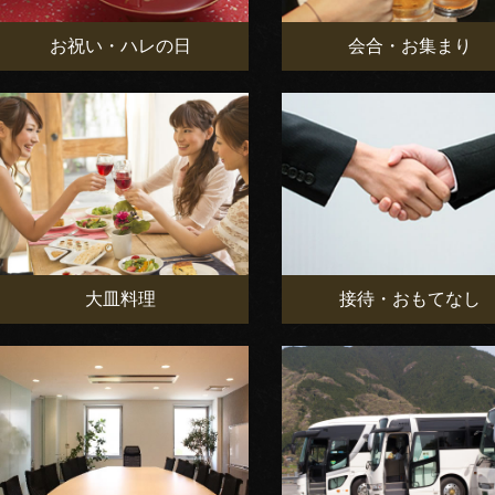
お祝い・ハレの日
会合・お集まり
大皿料理
接待・おもてなし