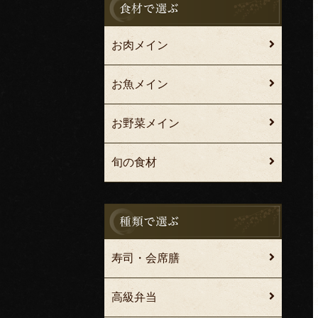
お肉メイン
お魚メイン
お野菜メイン
旬の食材
寿司・会席膳
高級弁当