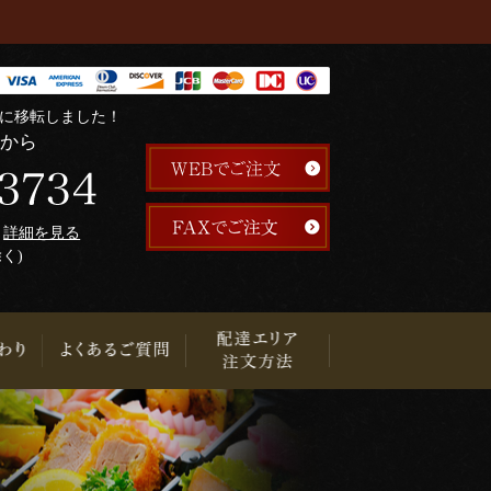
階に移転しました！
らから
午
詳細を見る
除く)
り