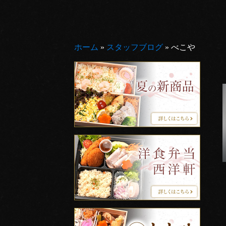
ホーム
»
スタッフブログ
»
べこや