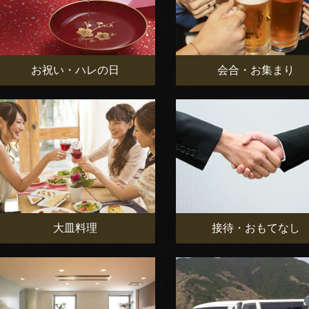
お祝い・ハレの日
会合・お集まり
大皿料理
接待・おもてなし