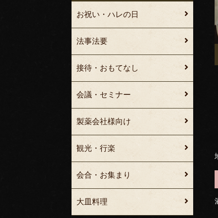
お祝い・ハレの日
法事法要
接待・おもてなし
会議・セミナー
製薬会社様向け
観光・行楽
会合・お集まり
大皿料理