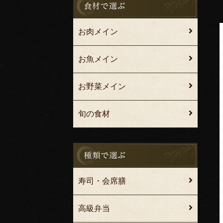
お肉メイン
お魚メイン
お野菜メイン
旬の食材
寿司・会席膳
高級弁当