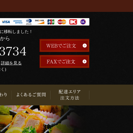
階に移転しました！
らから
午
詳細を見る
除く)
り