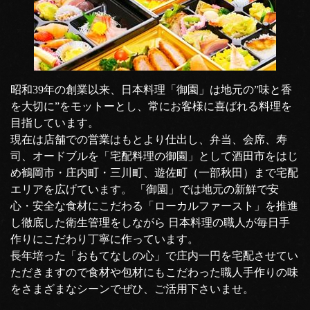
昭和39年の創業以来、日本料理「御園」は地元の”味と香
を大切に”をモットーとし、常にお客様に喜ばれる料理を
目指しています。
現在は店舗での営業はもとより仕出し、弁当、会席、寿
司、オードブルを「宅配料理の御園」として酒田市をはじ
め鶴岡市・庄内町・三川町、遊佐町（一部秋田）まで宅配
エリアを広げています。 「御園」では地元の新鮮で安
心・安全な食材にこだわる「ローカルファースト」を推進
し徹底した衛生管理をしながら 日本料理の職人が毎日手
作りにこだわり丁寧に作っています。
長年培った「おもてなしの心」で庄内一円を宅配させてい
ただきますので食材や包材にもこだわった職人手作りの味
をさまざまなシーンでぜひ、ご活用下さいませ。