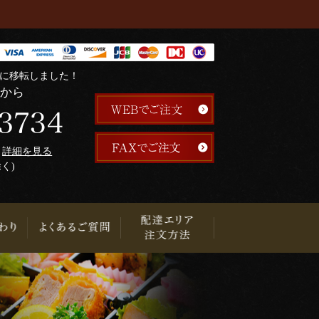
階に移転しました！
らから
午
詳細を見る
除く)
り