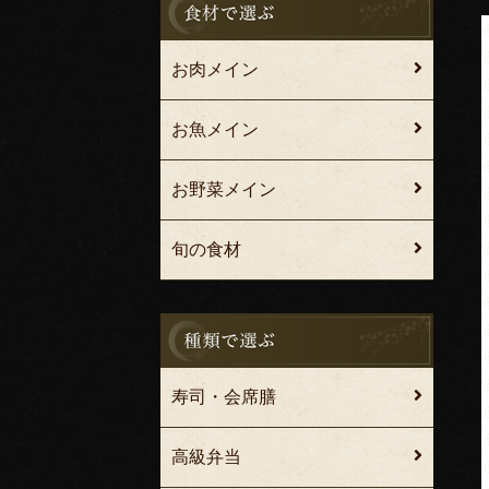
お肉メイン
お魚メイン
お野菜メイン
旬の食材
寿司・会席膳
高級弁当