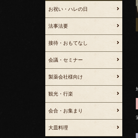
お祝い・ハレの日
法事法要
接待・おもてなし
会議・セミナー
製薬会社様向け
観光・行楽
会合・お集まり
大皿料理