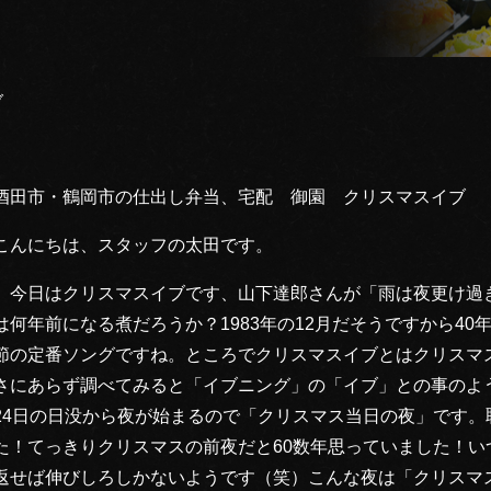
ブ
酒田市・鶴岡市の仕出し弁当、宅配 御園 クリスマスイブ
こんにちは、スタッフの太田です。
今日はクリスマスイブです、山下達郎さんが「雨は夜更け過ぎ
は何年前になる煮だろうか？1983年の12月だそうですから4
節の定番ソングですね。ところでクリスマスイブとはクリスマ
さにあらず調べてみると「イブニング」の「イブ」との事のよ
24日の日没から夜が始まるので「クリスマス当日の夜」です
た！てっきりクリスマスの前夜だと60数年思っていました！
返せば伸びしろしかないようです（笑）こんな夜は「クリスマ