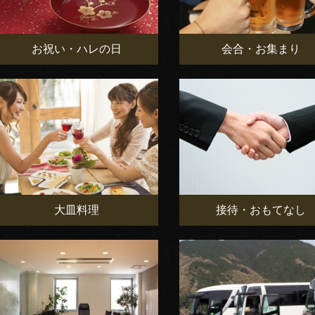
お祝い・ハレの日
会合・お集まり
大皿料理
接待・おもてなし