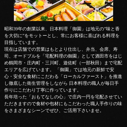
昭和39年の創業以来、日本料理「御園」は地元の”味と香
を大切に”をモットーとし、常にお客様に喜ばれる料理を
目指しています。
現在は店舗での営業はもとより仕出し、弁当、会席、寿
司、オードブルを「宅配料理の御園」として酒田市をはじ
め鶴岡市・庄内町・三川町、遊佐町（一部秋田）まで宅配
エリアを広げています。 「御園」では地元の新鮮で安
心・安全な食材にこだわる「ローカルファースト」を推進
し徹底した衛生管理をしながら 日本料理の職人が毎日手
作りにこだわり丁寧に作っています。
長年培った「おもてなしの心」で庄内一円を宅配させてい
ただきますので食材や包材にもこだわった職人手作りの味
をさまざまなシーンでぜひ、ご活用下さいませ。