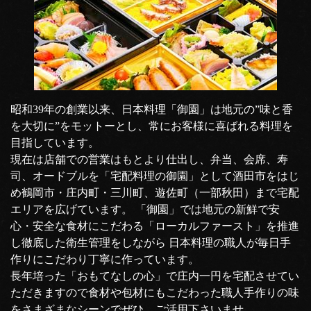
昭和39年の創業以来、日本料理「御園」は地元の”味と香
を大切に”をモットーとし、常にお客様に喜ばれる料理を
目指しています。
現在は店舗での営業はもとより仕出し、弁当、会席、寿
司、オードブルを「宅配料理の御園」として酒田市をはじ
め鶴岡市・庄内町・三川町、遊佐町（一部秋田）まで宅配
エリアを広げています。 「御園」では地元の新鮮で安
心・安全な食材にこだわる「ローカルファースト」を推進
し徹底した衛生管理をしながら 日本料理の職人が毎日手
作りにこだわり丁寧に作っています。
長年培った「おもてなしの心」で庄内一円を宅配させてい
ただきますので食材や包材にもこだわった職人手作りの味
をさまざまなシーンでぜひ、ご活用下さいませ。