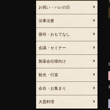
お祝い・ハレの日
法事法要
接待・おもてなし
会議・セミナー
製薬会社様向け
観光・行楽
会合・お集まり
大皿料理