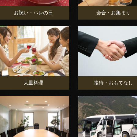
お祝い・ハレの日
会合・お集まり
大皿料理
接待・おもてなし