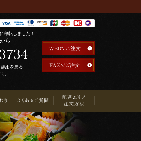
階に移転しました！
らから
午
詳細を見る
除く)
り