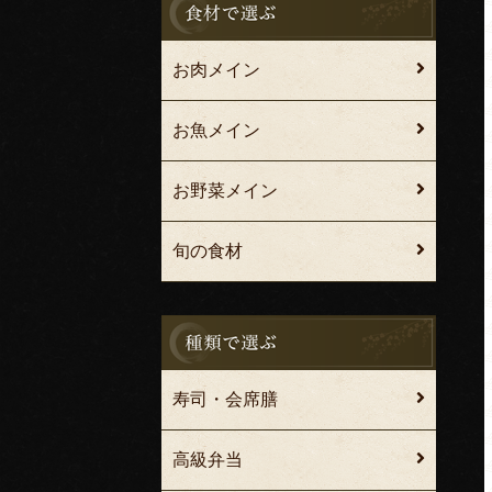
お肉メイン
お魚メイン
お野菜メイン
旬の食材
寿司・会席膳
高級弁当