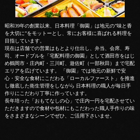
昭和39年の創業以来、日本料理「御園」は地元の”味と香
を大切に”をモットーとし、常にお客様に喜ばれる料理を
目指しています。
現在は店舗での営業はもとより仕出し、弁当、会席、寿
司、オードブルを「宅配料理の御園」として酒田市をはじ
め鶴岡市・庄内町・三川町、遊佐町（一部秋田）まで宅配
エリアを広げています。 「御園」では地元の新鮮で安
心・安全な食材にこだわる「ローカルファースト」を推進
し徹底した衛生管理をしながら 日本料理の職人が毎日手
作りにこだわり丁寧に作っています。
長年培った「おもてなしの心」で庄内一円を宅配させてい
ただきますので食材や包材にもこだわった職人手作りの味
をさまざまなシーンでぜひ、ご活用下さいませ。