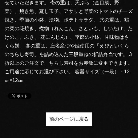
せていただきます。 壱の重は、天ぷら（金目鯛、野
菜）、焼き魚、蒸し玉子、アサリと野菜のトマトのチーズ
焼き、季節の小鉢、漬物、ポテトサラダ。 弐の重は、鶏
の菜の花焼き、煮物（れんこん、さといも、しいたけ、た
けのこ、ふき、 花にんじん）、季節の小鉢、甘味物はさ
くら餅。 参の重は、庄名産つや姫使用の「えびといくら
のちらし寿司」を詰め込んだ三段重ねの折詰弁当です。 3
折以上のご注文で、ちらし寿司をお赤飯に変更できます。
ご用途に応じてお選び下さい。 容器サイズ（一段）：12
㎝×12㎝
前のページに戻る