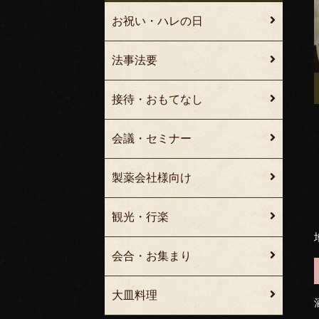
お祝い・ハレの日
法事法要
接待・おもてなし
会議・セミナー
製薬会社様向け
観光・行楽
会合・お集まり
大皿料理