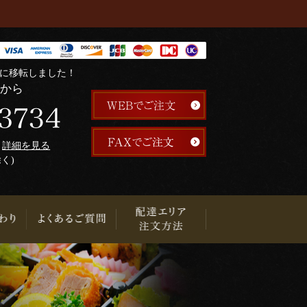
階に移転しました！
らから
午
詳細を見る
除く)
り