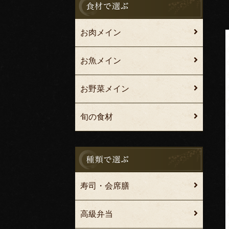
お肉メイン
お魚メイン
お野菜メイン
旬の食材
寿司・会席膳
高級弁当