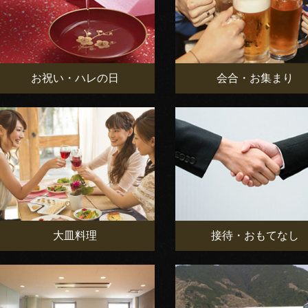
お祝い・ハレの日
会合・お集まり
大皿料理
接待・おもてなし