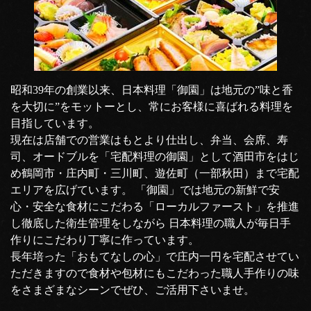
昭和39年の創業以来、日本料理「御園」は地元の”味と香
を大切に”をモットーとし、常にお客様に喜ばれる料理を
目指しています。
現在は店舗での営業はもとより仕出し、弁当、会席、寿
司、オードブルを「宅配料理の御園」として酒田市をはじ
め鶴岡市・庄内町・三川町、遊佐町（一部秋田）まで宅配
エリアを広げています。 「御園」では地元の新鮮で安
心・安全な食材にこだわる「ローカルファースト」を推進
し徹底した衛生管理をしながら 日本料理の職人が毎日手
作りにこだわり丁寧に作っています。
長年培った「おもてなしの心」で庄内一円を宅配させてい
ただきますので食材や包材にもこだわった職人手作りの味
をさまざまなシーンでぜひ、ご活用下さいませ。