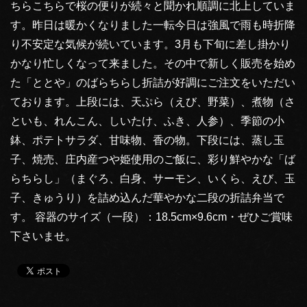
ちらこちらで桜の便りが続々と聞かれ順調に北上していま
す。昨日は暖かくなりました一転今日は強風で雨も時折降
り不安定な気候が続いています。3月も下旬に差し掛かり
かなり忙しくなって来ました。その中で新しく販売を始め
た「ととや」のばらちらし折詰が好調にご注文をいただい
ております。上段には、天ぷら（えび、野菜）、煮物（さ
といも、れんこん、しいたけ、ふき、人参）、季節の小
鉢、ポテトサラダ、甘味物、香の物。下段には、蒸し玉
子、焼売、庄内産つや姫使用のご飯に、彩り鮮やかな「ば
らちらし」（まぐろ、白身、サーモン、いくら、えび、玉
子、きゅうり）を詰め込んだ華やかな二段の折詰弁当で
す。 容器のサイズ（一段）：18.5cm×9.6cm・ぜひご賞味
下さいませ。