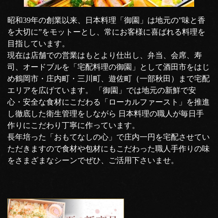
昭和39年の創業以来、日本料理「御園」は地元の”味と香
を大切に”をモットーとし、常にお客様に喜ばれる料理を
目指しています。
現在は店舗での営業はもとより仕出し、弁当、会席、寿
司、オードブルを「宅配料理の御園」として酒田市をはじ
め鶴岡市・庄内町・三川町、遊佐町（一部秋田）まで宅配
エリアを広げています。 「御園」では地元の新鮮で安
心・安全な食材にこだわる「ローカルファースト」を推進
し徹底した衛生管理をしながら 日本料理の職人が毎日手
作りにこだわり丁寧に作っています。
長年培った「おもてなしの心」で庄内一円を宅配させてい
ただきますので食材や包材にもこだわった職人手作りの味
をさまざまなシーンでぜひ、ご活用下さいませ。