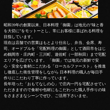
昭和39年の創業以来、日本料理「御園」は地元の”味と香
を大切に”をモットーとし、常にお客様に喜ばれる料理を
目指しています。
現在は店舗での営業はもとより仕出し、弁当、会席、寿
司、オードブルを「宅配料理の御園」として酒田市をはじ
め鶴岡市・庄内町・三川町、遊佐町（一部秋田）まで宅配
エリアを広げています。 「御園」では地元の新鮮で安
心・安全な食材にこだわる「ローカルファースト」を推進
し徹底した衛生管理をしながら 日本料理の職人が毎日手
作りにこだわり丁寧に作っています。
長年培った「おもてなしの心」で庄内一円を宅配させてい
ただきますので食材や包材にもこだわった職人手作りの味
をさまざまなシーンでぜひ、ご活用下さいませ。