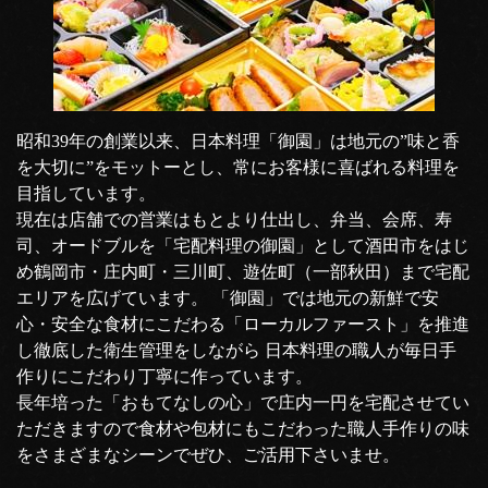
昭和39年の創業以来、日本料理「御園」は地元の”味と香
を大切に”をモットーとし、常にお客様に喜ばれる料理を
目指しています。
現在は店舗での営業はもとより仕出し、弁当、会席、寿
司、オードブルを「宅配料理の御園」として酒田市をはじ
め鶴岡市・庄内町・三川町、遊佐町（一部秋田）まで宅配
エリアを広げています。 「御園」では地元の新鮮で安
心・安全な食材にこだわる「ローカルファースト」を推進
し徹底した衛生管理をしながら 日本料理の職人が毎日手
作りにこだわり丁寧に作っています。
長年培った「おもてなしの心」で庄内一円を宅配させてい
ただきますので食材や包材にもこだわった職人手作りの味
をさまざまなシーンでぜひ、ご活用下さいませ。