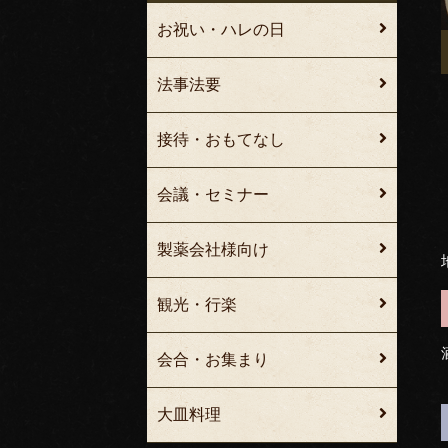
お祝い・ハレの日
法事法要
接待・おもてなし
会議・セミナー
製薬会社様向け
観光・行楽
会合・お集まり
大皿料理