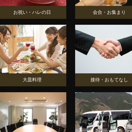
お祝い・ハレの日
会合・お集まり
大皿料理
接待・おもてなし