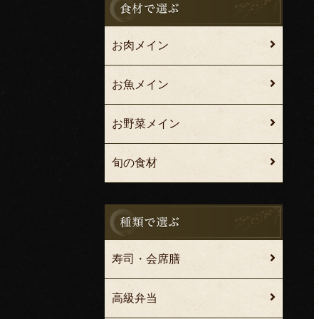
お肉メイン
お魚メイン
お野菜メイン
旬の食材
寿司・会席膳
高級弁当