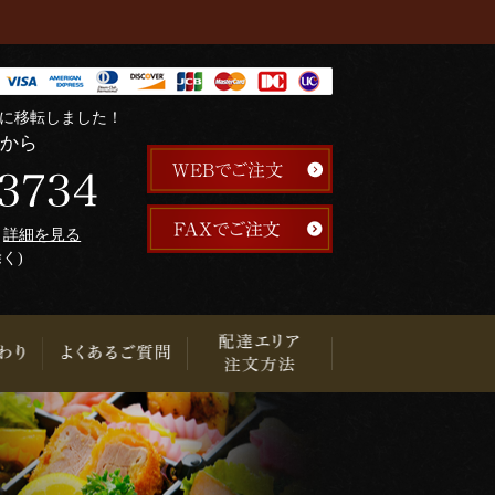
階に移転しました！
らから
午
詳細を見る
除く)
り