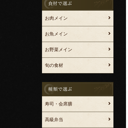
お肉メイン
お魚メイン
お野菜メイン
旬の食材
寿司・会席膳
高級弁当