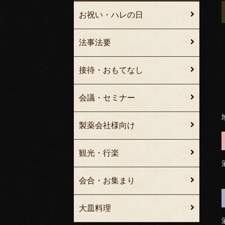
お祝い・ハレの日
法事法要
接待・おもてなし
会議・セミナー
製薬会社様向け
観光・行楽
会合・お集まり
大皿料理