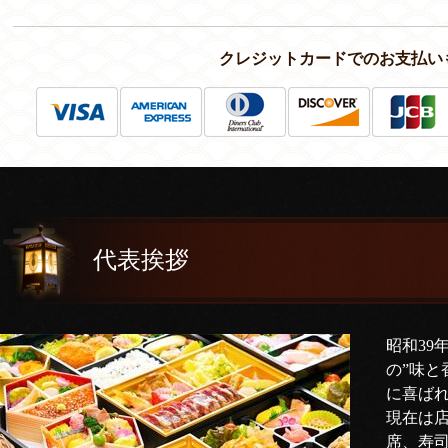
クレジットカードでのお支払い
代表挨拶
昭和39
の”味と
に喜ば
現在は
席、寿