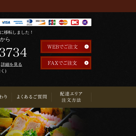
階に移転しました！
らから
午
詳細を見る
除く)
り