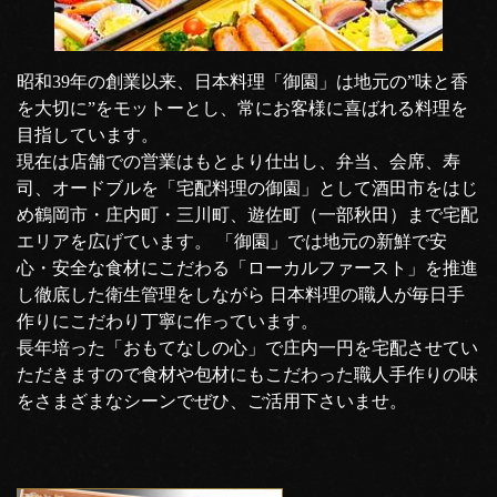
昭和39年の創業以来、日本料理「御園」は地元の”味と香
を大切に”をモットーとし、常にお客様に喜ばれる料理を
目指しています。
現在は店舗での営業はもとより仕出し、弁当、会席、寿
司、オードブルを「宅配料理の御園」として酒田市をはじ
め鶴岡市・庄内町・三川町、遊佐町（一部秋田）まで宅配
エリアを広げています。 「御園」では地元の新鮮で安
心・安全な食材にこだわる「ローカルファースト」を推進
し徹底した衛生管理をしながら 日本料理の職人が毎日手
作りにこだわり丁寧に作っています。
長年培った「おもてなしの心」で庄内一円を宅配させてい
ただきますので食材や包材にもこだわった職人手作りの味
をさまざまなシーンでぜひ、ご活用下さいませ。