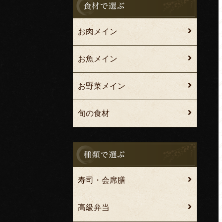
お肉メイン
お魚メイン
お野菜メイン
旬の食材
寿司・会席膳
高級弁当