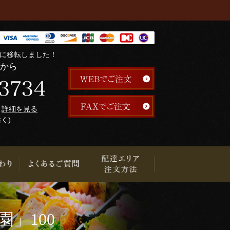
階に移転しました！
らから
午
詳細を見る
除く)
り
」100