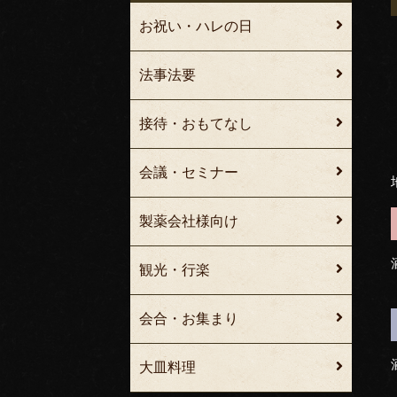
お祝い・ハレの日
法事法要
接待・おもてなし
会議・セミナー
製薬会社様向け
観光・行楽
会合・お集まり
大皿料理