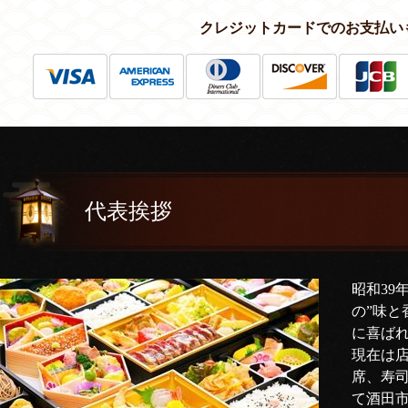
クレジットカードでのお支払い
代表挨拶
昭和39
の”味と
に喜ば
現在は
席、寿
て酒田