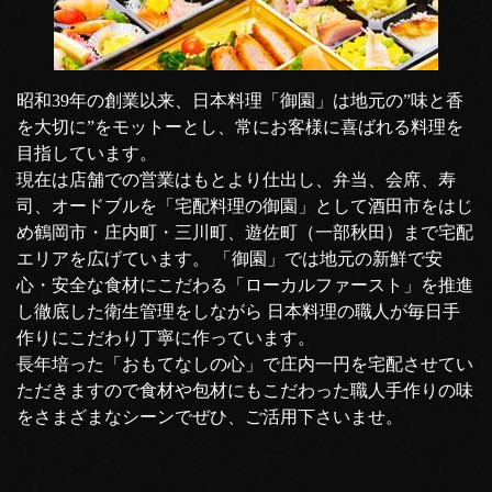
昭和39年の創業以来、日本料理「御園」は地元の”味と香
を大切に”をモットーとし、常にお客様に喜ばれる料理を
目指しています。
現在は店舗での営業はもとより仕出し、弁当、会席、寿
司、オードブルを「宅配料理の御園」として酒田市をはじ
め鶴岡市・庄内町・三川町、遊佐町（一部秋田）まで宅配
エリアを広げています。 「御園」では地元の新鮮で安
心・安全な食材にこだわる「ローカルファースト」を推進
し徹底した衛生管理をしながら 日本料理の職人が毎日手
作りにこだわり丁寧に作っています。
長年培った「おもてなしの心」で庄内一円を宅配させてい
ただきますので食材や包材にもこだわった職人手作りの味
をさまざまなシーンでぜひ、ご活用下さいませ。