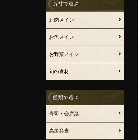
お肉メイン
お魚メイン
お野菜メイン
旬の食材
寿司・会席膳
高級弁当