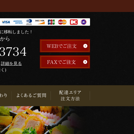
階に移転しました！
らから
午
詳細を見る
除く)
り