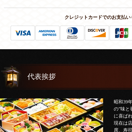
クレジットカードでのお支払い
代表挨拶
昭和39
の”味と
に喜ば
現在は
席、寿