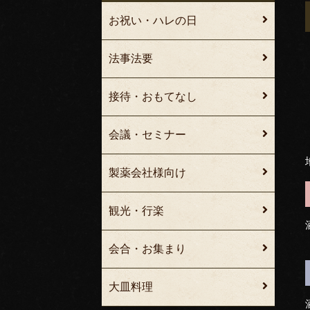
お祝い・ハレの日
法事法要
接待・おもてなし
会議・セミナー
製薬会社様向け
観光・行楽
会合・お集まり
大皿料理