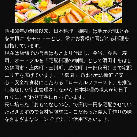
昭和39年の創業以来、日本料理「御園」は地元の”味と香
を大切に”をモットーとし、常にお客様に喜ばれる料理を
目指しています。
現在は店舗での営業はもとより仕出し、弁当、会席、寿
司、オードブルを「宅配料理の御園」として酒田市をはじ
め鶴岡市・庄内町・三川町、遊佐町（一部秋田）まで宅配
エリアを広げています。 「御園」では地元の新鮮で安
心・安全な食材にこだわる「ローカルファースト」を推進
し徹底した衛生管理をしながら 日本料理の職人が毎日手
作りにこだわり丁寧に作っています。
長年培った「おもてなしの心」で庄内一円を宅配させてい
ただきますので食材や包材にもこだわった職人手作りの味
をさまざまなシーンでぜひ、ご活用下さいませ。