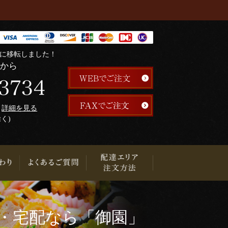
階に移転しました！
らから
午
詳細を見る
除く)
り
・宅配なら「御園」