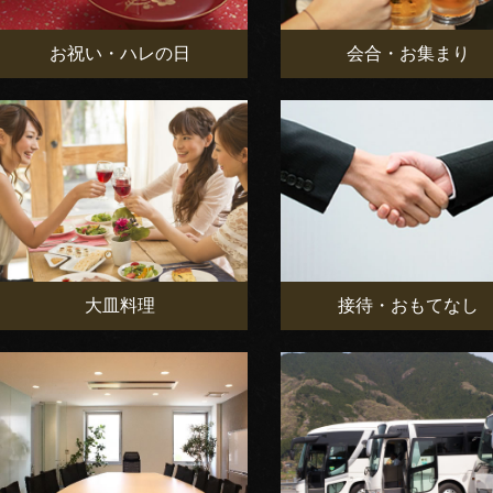
お祝い・ハレの日
会合・お集まり
大皿料理
接待・おもてなし