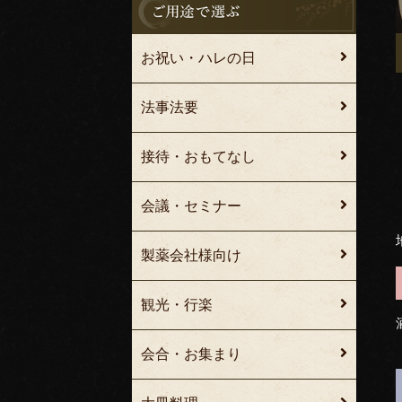
お祝い・ハレの日
法事法要
接待・おもてなし
会議・セミナー
製薬会社様向け
観光・行楽
会合・お集まり