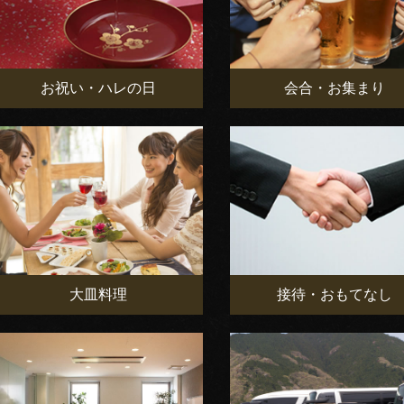
お祝い・ハレの日
会合・お集まり
大皿料理
接待・おもてなし