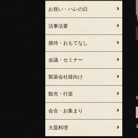
お祝い・ハレの日
法事法要
接待・おもてなし
会議・セミナー
製薬会社様向け
観光・行楽
会合・お集まり
大皿料理