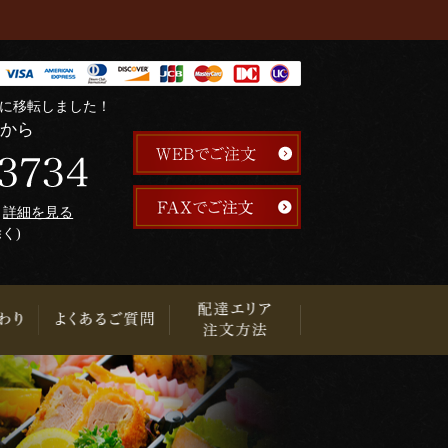
階に移転しました！
らから
午
詳細を見る
除く)
り