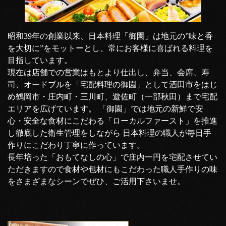
昭和39年の創業以来、日本料理「御園」は地元の”味と香
を大切に”をモットーとし、常にお客様に喜ばれる料理を
目指しています。
現在は店舗での営業はもとより仕出し、弁当、会席、寿
司、オードブルを「宅配料理の御園」として酒田市をはじ
め鶴岡市・庄内町・三川町、遊佐町（一部秋田）まで宅配
エリアを広げています。 「御園」では地元の新鮮で安
心・安全な食材にこだわる「ローカルファースト」を推進
し徹底した衛生管理をしながら 日本料理の職人が毎日手
作りにこだわり丁寧に作っています。
長年培った「おもてなしの心」で庄内一円を宅配させてい
ただきますので食材や包材にもこだわった職人手作りの味
をさまざまなシーンでぜひ、ご活用下さいませ。