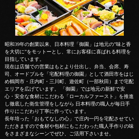
昭和39年の創業以来、日本料理「御園」は地元の”味と香
を大切に”をモットーとし、常にお客様に喜ばれる料理を
目指しています。
現在は店舗での営業はもとより仕出し、弁当、会席、寿
司、オードブルを「宅配料理の御園」として酒田市をはじ
め鶴岡市・庄内町・三川町、遊佐町（一部秋田）まで宅配
エリアを広げています。 「御園」では地元の新鮮で安
心・安全な食材にこだわる「ローカルファースト」を推進
し徹底した衛生管理をしながら 日本料理の職人が毎日手
作りにこだわり丁寧に作っています。
長年培った「おもてなしの心」で庄内一円を宅配させてい
ただきますので食材や包材にもこだわった職人手作りの味
をさまざまなシーンでぜひ、ご活用下さいませ。