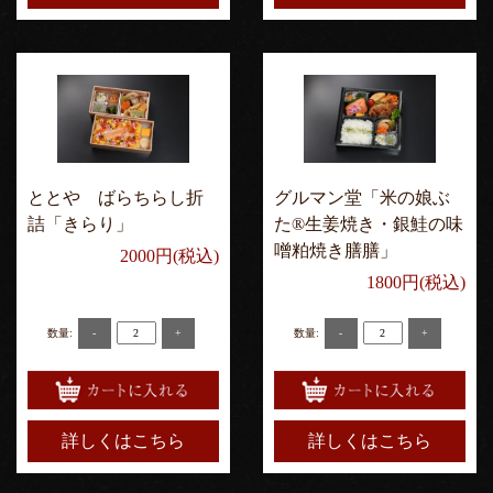
ととや ばらちらし折
グルマン堂「米の娘ぶ
詰「きらり」
た®生姜焼き・銀鮭の味
噌粕焼き膳膳」
2000円(税込)
1800円(税込)
-
+
-
+
数量:
数量:
詳しくはこちら
詳しくはこちら