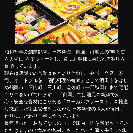
昭和39年の創業以来、日本料理「御園」は地元の”味と香
を大切に”をモットーとし、常にお客様に喜ばれる料理を
目指しています。
現在は店舗での営業はもとより仕出し、弁当、会席、寿
司、オードブルを「宅配料理の御園」として酒田市をはじ
め鶴岡市・庄内町・三川町、遊佐町（一部秋田）まで宅配
エリアを広げています。 「御園」では地元の新鮮で安
心・安全な食材にこだわる「ローカルファースト」を推進
し徹底した衛生管理をしながら 日本料理の職人が毎日手
作りにこだわり丁寧に作っています。
長年培った「おもてなしの心」で庄内一円を宅配させてい
ただきますので食材や包材にもこだわった職人手作りの味