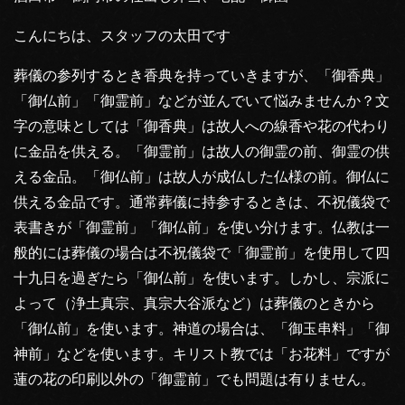
こんにちは、スタッフの太田です
葬儀の参列するとき香典を持っていきますが、「御香典」
「御仏前」「御霊前」などが並んでいて悩みませんか？文
字の意味としては「御香典」は故人への線香や花の代わり
に金品を供える。「御霊前」は故人の御霊の前、御霊の供
える金品。「御仏前」は故人が成仏した仏様の前。御仏に
供える金品です。通常葬儀に持参するときは、不祝儀袋で
表書きが「御霊前」「御仏前」を使い分けます。仏教は一
般的には葬儀の場合は不祝儀袋で「御霊前」を使用して四
十九日を過ぎたら「御仏前」を使います。しかし、宗派に
よって（浄土真宗、真宗大谷派など）は葬儀のときから
「御仏前」を使います。神道の場合は、「御玉串料」「御
神前」などを使います。キリスト教では「お花料」ですが
蓮の花の印刷以外の「御霊前」でも問題は有りません。