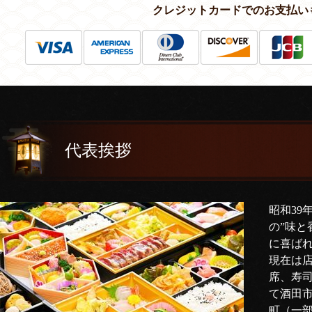
クレジットカードでのお支払い
代表挨拶
昭和39
の”味と
に喜ば
現在は
席、寿
て酒田
町（一