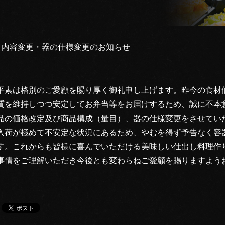
・内容変更・器の仕様変更のお知らせ
平素は格別のご愛顧を賜り厚く御礼申し上げます。昨今の食材
質を維持しつつ安定してお弁当等をお届けするため、誠に不本意
品の価格改定及び商品構成（量目）、器の仕様変更をさせてい
入荷が極めて不安定な状況にあるため、やむを得ず予告なく容
す。これからも皆様に喜んでいただける美味しい仕出し料理作
事情をご理解いただき今後とも変わらねご愛顧を賜りますよう