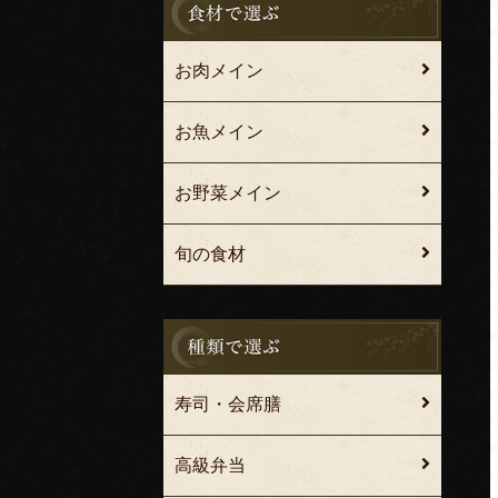
お肉メイン
お魚メイン
お野菜メイン
旬の食材
寿司・会席膳
高級弁当