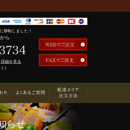
階に移転しました！
らから
午
詳細を見る
除く)
り
知らせ