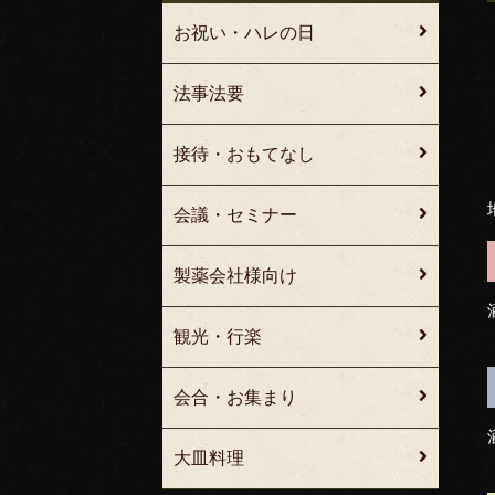
お祝い・ハレの日
法事法要
接待・おもてなし
会議・セミナー
製薬会社様向け
観光・行楽
会合・お集まり
大皿料理