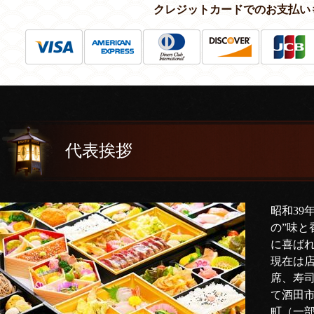
クレジットカードでのお支払い
代表挨拶
昭和39
の”味と
に喜ば
現在は
席、寿
て酒田
町（一