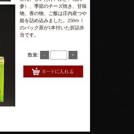
参）、季節のチーズ焼き、甘味
物、香の物、ご飯は庄内産つや
姫を詰め込みました。250ｍｌ
のパック茶が1本付いた折詰弁
当です。
数量:
-
+