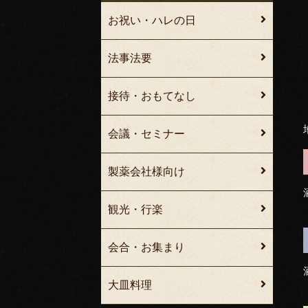
お祝い・ハレの日
法事法要
接待・おもてなし
会議・セミナー
製薬会社様向け
観光・行楽
会合・お集まり
大皿料理