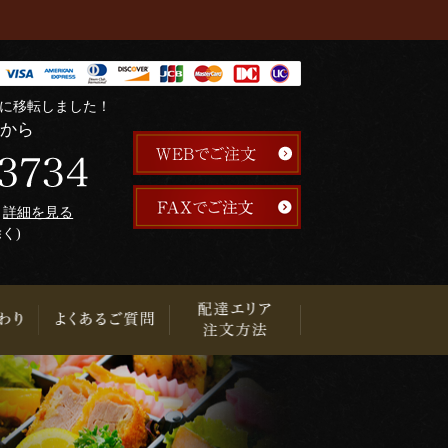
階に移転しました！
らから
午
詳細を見る
除く)
り