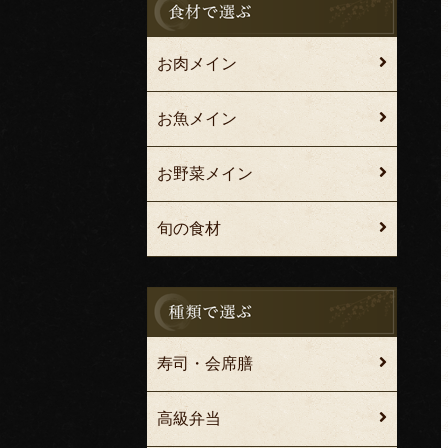
お肉メイン
お魚メイン
お野菜メイン
旬の食材
寿司・会席膳
高級弁当