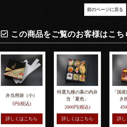
前のページに戻る
この商品をご覧のお客様は
こち
特選九種の幕の内弁
「国産
弁当用袋（小）
当「夏色」
き
5円(税込)
2000円(税込)
45
詳しくはこちら
詳しくはこちら
詳し