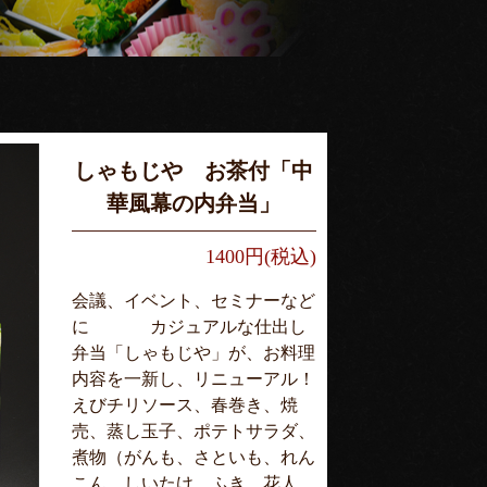
しゃもじや お茶付「中
華風幕の内弁当」
1400円(税込)
会議、イベント、セミナーなど
に カジュアルな仕出し
弁当「しゃもじや」が、お料理
内容を一新し、リニューアル！
えびチリソース、春巻き、焼
売、蒸し玉子、ポテトサラダ、
煮物（がんも、さといも、れん
こん、しいたけ、ふき、花人