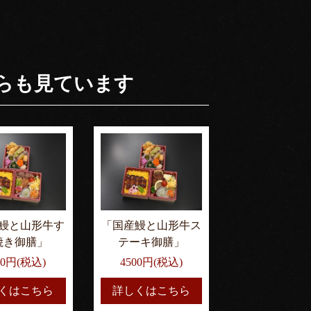
らも見ています
鰻と山形牛す
「国産鰻と山形牛ス
焼き御膳」
テーキ御膳」
00円(税込)
4500円(税込)
くはこちら
詳しくはこちら