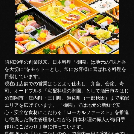
昭和39年の創業以来、日本料理「御園」は地元の”味と香
を大切に”をモットーとし、常にお客様に喜ばれる料理を
目指しています。
現在は店舗での営業はもとより仕出し、弁当、会席、寿
司、オードブルを「宅配料理の御園」として酒田市をはじ
め鶴岡市・庄内町・三川町、遊佐町（一部秋田）まで宅配
エリアを広げています。 「御園」では地元の新鮮で安
心・安全な食材にこだわる「ローカルファースト」を推進
し徹底した衛生管理をしながら 日本料理の職人が毎日手
作りにこだわり丁寧に作っています。
長年培った「おもてなしの心」で庄内一円を宅配させてい