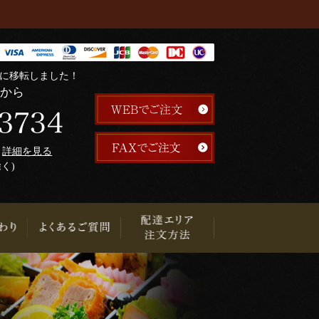
階に移転しました！
らから
午
詳細を見る
除く)
り