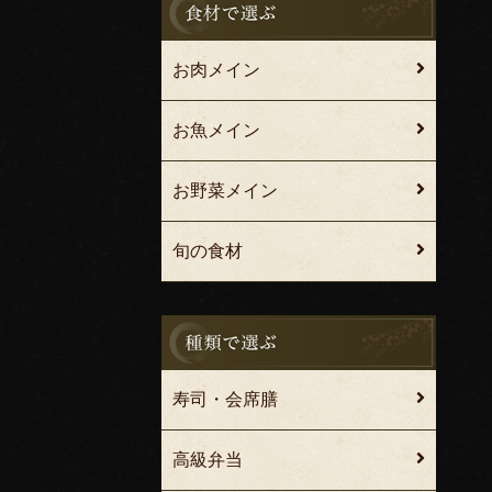
お肉メイン
お魚メイン
お野菜メイン
旬の食材
寿司・会席膳
高級弁当