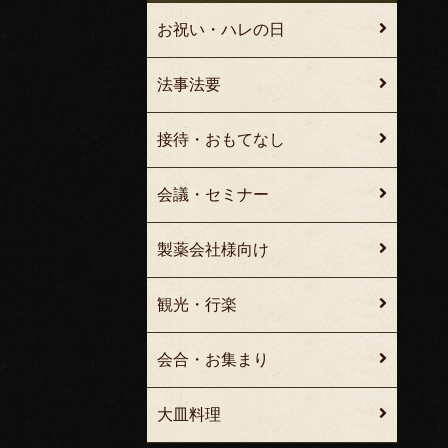
お祝い・ハレの日
法事法要
接待・おもてなし
会議・セミナー
製薬会社様向け
観光・行楽
会合・お集まり
大皿料理